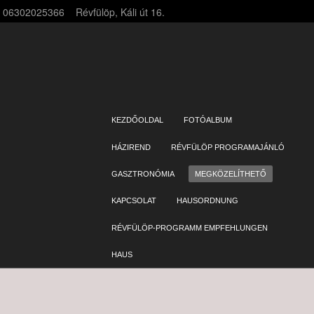
06302025366
Révfülöp, Káli út 16.
SKIP TO CONTENT
KEZDŐOLDAL
FOTÓALBUM
Menu
HÁZIREND
RÉVFÜLÖP PROGRAMAJÁNLÓ
GASZTRONÓMIA
MEGKÖZELÍTHETŐ
KAPCSOLAT
HAUSORDNUNG
RÉVFÜLÖP-PROGRAMM EMPFEHLUNGEN
HAUS