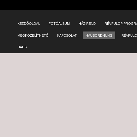
SKIP TO CONTENT
KEZDŐOLDAL
FOTÓALBUM
HÁZIREND
RÉVFÜLÖP PROGR
Menu
MEGKÖZELÍTHETŐ
KAPCSOLAT
HAUSORDNUNG
RÉVFÜL
HAUS