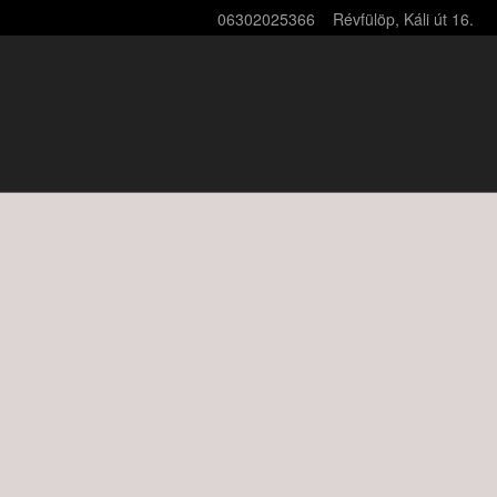
06302025366
Révfülöp, Káli út 16.