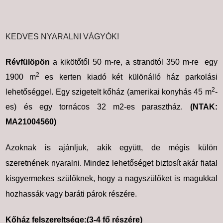
KEDVES NYARALNI VÁGYÓK!
Révfülöpön
a kikötőtől 50 m-re, a strandtól 350 m-re egy
2
1900 m
es kerten kiadó két különálló ház parkolási
2
lehetőséggel. Egy szigetelt kőház (amerikai konyhás 45 m
-
es) és egy tornácos 32 m2-es parasztház.
(NTAK:
MA21004560)
Azoknak is ajánljuk, akik együtt, de mégis külön
szeretnének nyaralni. Mindez lehetőséget biztosít akár fiatal
kisgyermekes szülőknek, hogy a
nagyszülőket is magukkal
hozhassák vagy baráti párok részére.
Kőház felszereltsége:(3-4 fő részére)