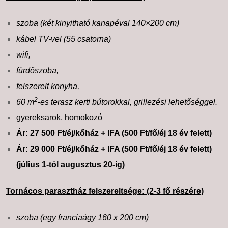
szoba (két kinyitható kanapéval 140×200 cm)
kábel TV-vel (55 csatorna)
wifi,
fürdőszoba,
felszerelt konyha,
2
60 m
-es terasz kerti bútorokkal, grillezési lehetőséggel.
gyereksarok, homokozó
Ár: 27 500 Ft/éj/kőház + IFA (500 Ft/fő/éj 18 év felett)
Ár: 29 000 Ft/éj/kőház + IFA (500 Ft/fő/éj 18 év felett)
(július 1-tól augusztus 20-ig)
Tornácos parasztház felszereltsége: (2-3 fő részére)
szoba (egy franciaágy 160 x 200 cm)