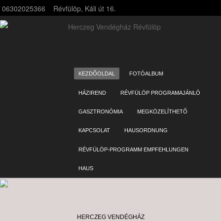
06302025366
Révfülöp, Káli út 16.
SKIP TO CONTENT
KEZDŐOLDAL
FOTÓALBUM
Menu
HÁZIREND
RÉVFÜLÖP PROGRAMAJÁNLÓ
GASZTRONÓMIA
MEGKÖZELÍTHETŐ
KAPCSOLAT
HAUSORDNUNG
RÉVFÜLÖP-PROGRAMM EMPFEHLUNGEN
HAUS
HERCZEG VENDÉGHÁZ