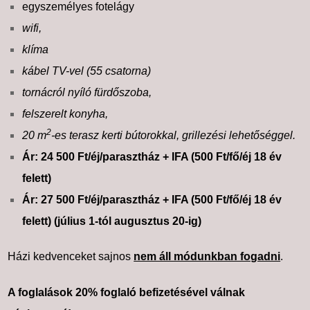
egyszemélyes fotelágy
wifi,
klíma
kábel TV-vel (55 csatorna)
tornácról nyíló fürdőszoba,
felszerelt konyha,
2
20 m
-es terasz kerti bútorokkal, grillezési lehetőséggel.
Ár: 24 500 Ft/éj/parasztház + IFA (500 Ft/fő/éj 18 év
felett)
Ár: 27 500 Ft/éj/parasztház + IFA (500 Ft/fő/éj 18 év
felett) (július 1-tól augusztus 20-ig)
Házi kedvenceket sajnos
nem áll módunkban fogadni
.
A foglalások 20% foglaló befizetésével válnak